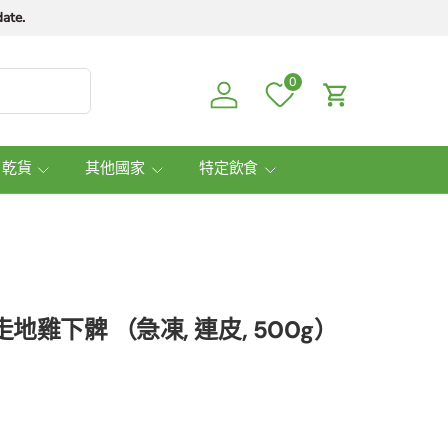
ate.
0
Log in
Cart
 乾貨
其他國家
特定飲食
機走地雞下髀 （急凍, 連皮, 500g）