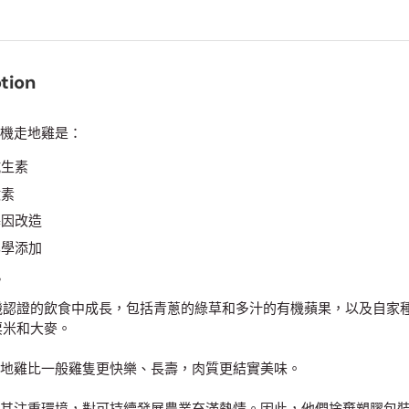
tion
k 有機走地雞是：
抗生素
激素
基因改造
化學添加
氯
機認證的飲食中成長，包括青蔥的綠草和多汁的有機蘋果，以及自家
粟米和大麥。
ck 走地雞比一般雞隻更快樂、長壽，肉質更結實美味。