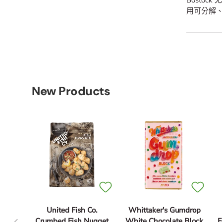
Bosto
用可分解
New Products
United Fish Co.
Whittaker's Gumdrop
Previous
Crumbed Fish Nugget
White Chocolate Block