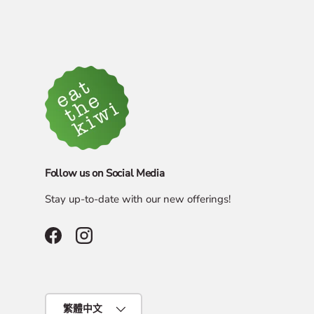
Follow us on Social Media
Stay up-to-date with our new offerings!
Facebook
Instagram
Language
繁體中文