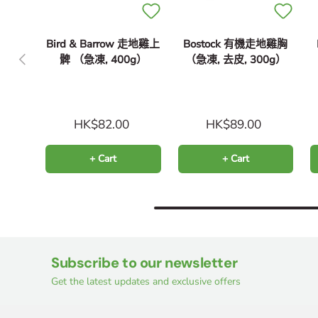
Bird & Barrow 走地雞上
Bostock 有機走地雞胸
Previous
髀 （急凍, 400g）
（急凍, 去皮, 300g）
HK$82.00
HK$89.00
+ Cart
+ Cart
Subscribe to our newsletter
Get the latest updates and exclusive offers