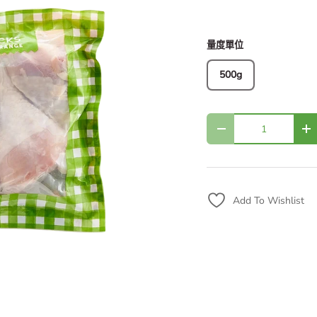
量度單位
500g
Qty
Decrease quantity
In
Add To Wishlist