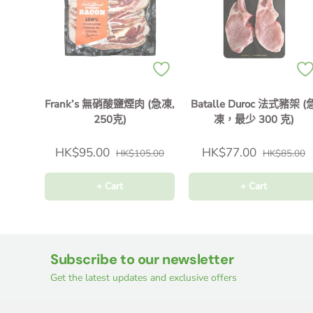
Frank’s 無硝酸鹽煙肉 (急凍,
Batalle Duroc 法式豬架 (
250克)
凍，最少 300 克)
HK$95.00
HK$77.00
HK$105.00
HK$85.00
+ Cart
+ Cart
Subscribe to our newsletter
Get the latest updates and exclusive offers