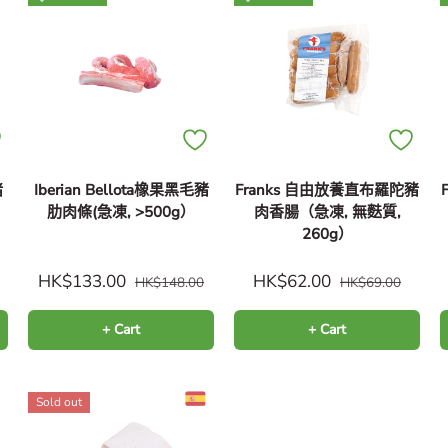
豬
Iberian Bellota橡果黑毛豬
Franks 自由放養直布羅陀豬
肋肉條(急凍, >500g）
肉香腸（急凍, 無麩質,
260g）
HK$133.00
HK$62.00
HK$148.00
HK$69.00
+ Cart
+ Cart
Sold out