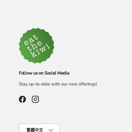
Follow us on Social Media
Stay up-to-date with our new offerings!
Facebook
Instagram
Language
繁體中文