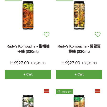
Rudy's Kombucha - 柑橘柚
Rudy's Kombucha - 菠蘿蜜
子味 (330ml)
桃味 (330ml)
HK$27.00
HK$27.00
HK$45.00
HK$45.00
+ Cart
+ Cart
40% off