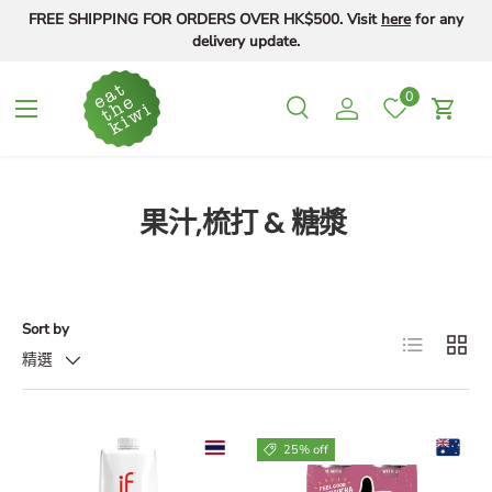
FREE SHIPPING FOR ORDERS OVER HK$500. Visit
here
for any
Skip to content
delivery update.
0
Menu
Search
Log in
Cart
Search
Search
果汁,梳打 & 糖漿
Sort by
List
Grid
精選
25% off