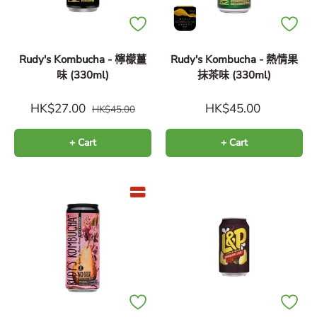
Rudy's Kombucha - 檸檬薑
Rudy's Kombucha - 熱情果
味 (330ml)
抹茶味 (330ml)
HK$27.00
HK$45.00
HK$45.00
+ Cart
+ Cart