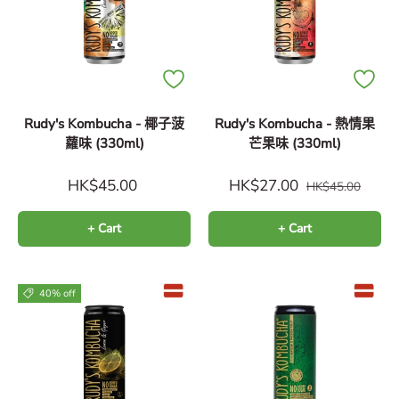
Rudy's Kombucha - 椰子菠
Rudy's Kombucha - 熱情果
蘿味 (330ml)
芒果味 (330ml)
HK$45.00
HK$27.00
HK$45.00
+ Cart
+ Cart
40% off