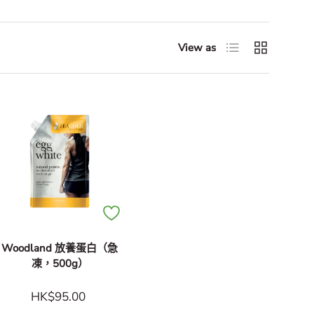
List
Grid
View as
Woodland 放養蛋白（急
凍，500g）
HK$95.00