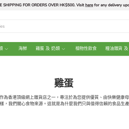
E SHIPPING FOR ORDERS OVER HK$500. Visit
here
for any delivery upd
類
海鮮
雞蛋 及 奶類
植物性飲食
糧油雜貨 及
雞蛋
wi 自豪地作為香港頂級網上雜貨店之一，專注於為您提供優質、由快樂健
樣，我們關心食物來源。這就是為什麼我們只與值得信賴的食品生