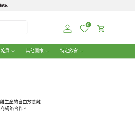
ate.
0
Log in
Cart
 乾貨
其他國家
特定飲食
康母雞生產的自由放養雞
產商網路合作。