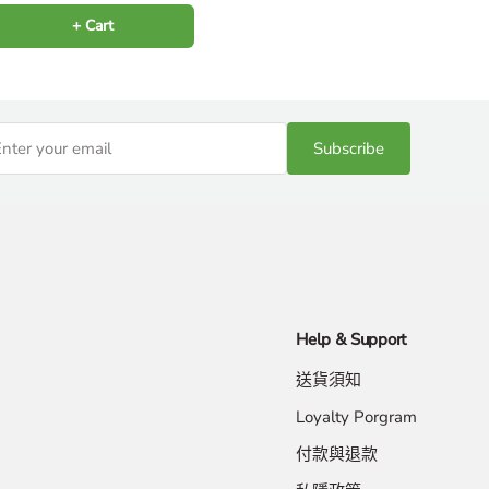
+ Cart
Subscribe
Help & Support
送貨須知
Loyalty Porgram
付款與退款