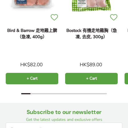
Bird & Barrow 走地雞上髀
Bostock 有機走地雞胸（急
（急凍, 400g）
凍, 去皮, 300g）
HK$82.00
HK$89.00
+ Cart
+ Cart
Subscribe to our newsletter
Get the latest updates and exclusive offers