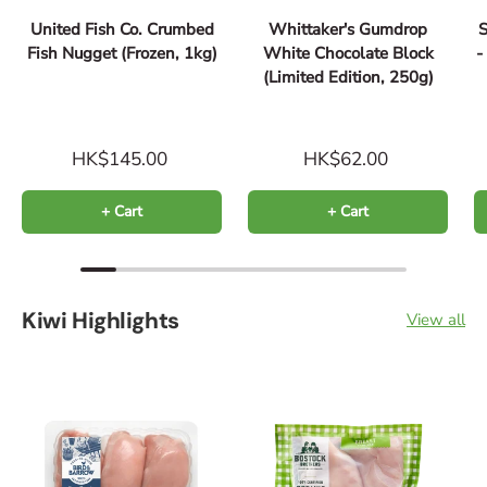
United Fish Co. Crumbed
Whittaker's Gumdrop
S
Fish Nugget (Frozen, 1kg)
White Chocolate Block
(Limited Edition, 250g)
HK$145.00
HK$62.00
+ Cart
+ Cart
Kiwi Highlights
View all