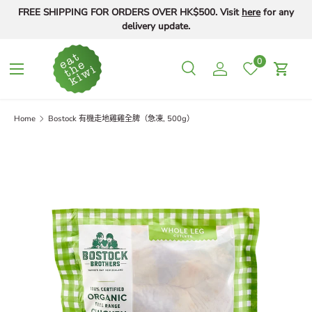
FREE SHIPPING FOR ORDERS OVER HK$500. Visit
here
for any
Skip to content
delivery update.
0
Menu
Search
Log in
Cart
Search
Search
Home
Bostock 有機走地雞雞全脾（急凍, 500g）