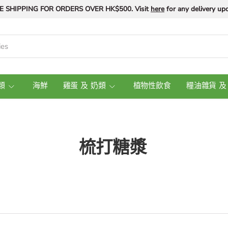
E SHIPPING FOR ORDERS OVER HK$500. Visit
here
for any delivery upd
類
海鮮
雞蛋 及 奶類
植物性飲食
糧油雜貨 及
梳打糖漿